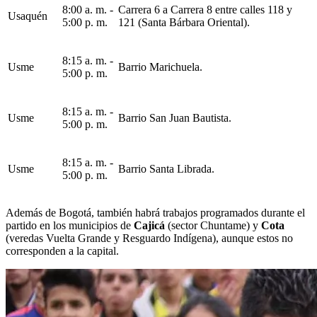
8:00 a. m. -
Carrera 6 a Carrera 8 entre calles 118 y
Usaquén
5:00 p. m.
121 (Santa Bárbara Oriental).
8:15 a. m. -
Usme
Barrio Marichuela.
5:00 p. m.
8:15 a. m. -
Usme
Barrio San Juan Bautista.
5:00 p. m.
8:15 a. m. -
Usme
Barrio Santa Librada.
5:00 p. m.
Además de Bogotá, también habrá trabajos programados durante el
partido en los municipios de
Cajicá
(sector Chuntame) y
Cota
(veredas Vuelta Grande y Resguardo Indígena), aunque estos no
corresponden a la capital.