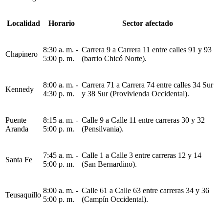
Localidad
Horario
Sector afectado
8:30 a. m. -
Carrera 9 a Carrera 11 entre calles 91 y 93
Chapinero
5:00 p. m.
(barrio Chicó Norte).
8:00 a. m. -
Carrera 71 a Carrera 74 entre calles 34 Sur
Kennedy
4:30 p. m.
y 38 Sur (Provivienda Occidental).
Puente
8:15 a. m. -
Calle 9 a Calle 11 entre carreras 30 y 32
Aranda
5:00 p. m.
(Pensilvania).
7:45 a. m. -
Calle 1 a Calle 3 entre carreras 12 y 14
Santa Fe
5:00 p. m.
(San Bernardino).
8:00 a. m. -
Calle 61 a Calle 63 entre carreras 34 y 36
Teusaquillo
5:00 p. m.
(Campín Occidental).