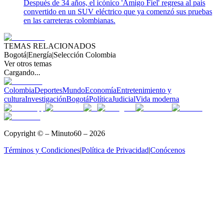
Después de 34 años, el icónico 'Amigo Fiel' regresa al país
convertido en un SUV eléctrico que ya comenzó sus pruebas
en las carreteras colombianas.
TEMAS RELACIONADOS
Bogotá
|
Energía
|
Selección Colombia
Ver otros temas
Cargando...
Colombia
Deportes
Mundo
Economía
Entretenimiento y
cultura
Investigación
Bogotá
Política
Judicial
Vida moderna
Copyright © – Minuto60 – 2026
Términos y Condiciones
|
Política de Privacidad
|
Conócenos