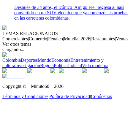
Después de 34 años, el icónico 'Amigo Fiel' regresa al país
convertido en un SUV eléctrico que ya comenzó sus pruebas
en las carreteras colombianas.
TEMAS RELACIONADOS
Comerciantes
|
Comercio
|
Fenalco
|
Mundial 2026
|
Restaurantes
|
Ventas
Ver otros temas
Cargando...
Colombia
Deportes
Mundo
Economía
Entretenimiento y
cultura
Investigación
Bogotá
Política
Judicial
Vida moderna
Copyright © – Minuto60 – 2026
Términos y Condiciones
|
Política de Privacidad
|
Conócenos