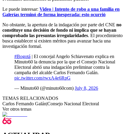
Le puede interesar:
Video | Intento de robo a una familia en
Galerías terminó de forma inesperada: esto ocurrió
No obstante, la apertura de la indagación por parte del CNE
no
constituye una decisión de fondo ni implica que se hayan
comprobado las presuntas irregularidades
. El procedimiento
busca establecer si existen méritos para avanzar hacia una
investigación formal.
#Bogotá
| El concejal Angelo Schiavenato explica en
Minuto60 la denuncia por la que el Consejo Nacional
Electoral abrió una indagación preliminar contra la
campaña del alcalde Carlos Fernando Galán.
pic.twitter.com/rwxA4e6RpG
— Minuto60 (@minuto60com)
July 8, 2026
TEMAS RELACIONADOS
Carlos Fernando Galán
|
Consejo Nacional Electoral
Ver otros temas