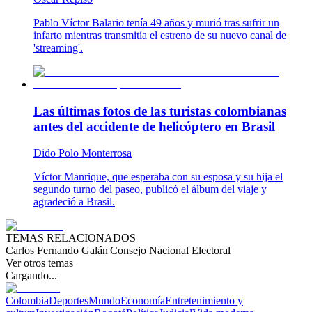
Pablo Víctor Balario tenía 49 años y murió tras sufrir un
infarto mientras transmitía el estreno de su nuevo canal de
'streaming'.
Las últimas fotos de las turistas colombianas
antes del accidente de helicóptero en Brasil
Dido Polo Monterrosa
Víctor Manrique, que esperaba con su esposa y su hija el
segundo turno del paseo, publicó el álbum del viaje y
agradeció a Brasil.
TEMAS RELACIONADOS
Carlos Fernando Galán
|
Consejo Nacional Electoral
Ver otros temas
Cargando...
Colombia
Deportes
Mundo
Economía
Entretenimiento y