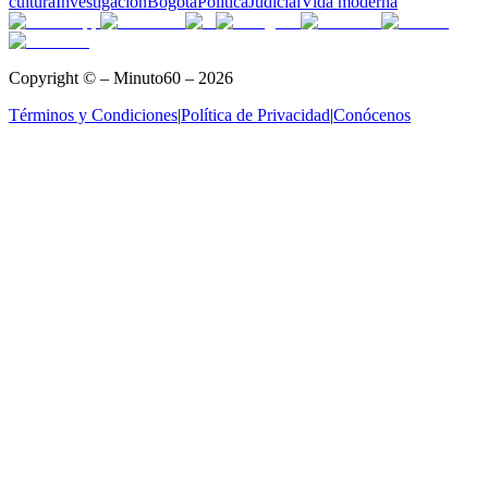
cultura
Investigación
Bogotá
Política
Judicial
Vida moderna
Copyright © – Minuto60 – 2026
Términos y Condiciones
|
Política de Privacidad
|
Conócenos