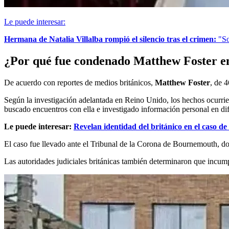
Le puede interesar:
Hermana de Natalia Villalba rompió el silencio tras el crimen:
"So
¿Por qué fue condenado Matthew Foster e
De acuerdo con reportes de medios británicos,
Matthew Foster
, de 
Según la investigación adelantada en Reino Unido, los hechos ocurrie
buscado encuentros con ella e investigado información personal en dif
Le puede interesar:
Revelan identidad del británico en el caso de 
El caso fue llevado ante el Tribunal de la Corona de Bournemouth, 
Las autoridades judiciales británicas también determinaron que incump