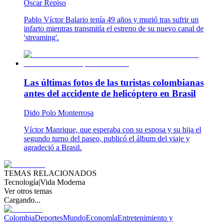
Oscar Repiso
Pablo Víctor Balario tenía 49 años y murió tras sufrir un
infarto mientras transmitía el estreno de su nuevo canal de
'streaming'.
Las últimas fotos de las turistas colombianas
antes del accidente de helicóptero en Brasil
Dido Polo Monterrosa
Víctor Manrique, que esperaba con su esposa y su hija el
segundo turno del paseo, publicó el álbum del viaje y
agradeció a Brasil.
TEMAS RELACIONADOS
Tecnología
|
Vida Moderna
Ver otros temas
Cargando...
Colombia
Deportes
Mundo
Economía
Entretenimiento y