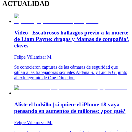
ACTUALIDAD
Video | Escabrosos hallazgos previo a la muerte
de Liam Payne: drogas y ‘damas de compañía’,
claves
Felipe Villamizar M.
Se conocieron capturas de las cámaras de seguridad que
sitúan a las trabajadoras sexuales Aldana S. y Lucila G. junto
al exintegrante de One Direction
Aliste el bolsillo | si quiere el iPhone 18 vaya
pensando en aumentos de millones: ¿por qué?
Felipe Villamizar M.