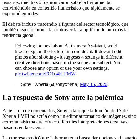
usuarios, mientras otros ironizaron sobre la herramienta
convirtiéndola en contenido humorístico que rápidamente se
expandió en redes.
El debate incluso trascendió a figuras del sector tecnológico, que
también reaccionaron a la controversia, amplificando aún más la
tendencia global.
Following the post about AI Camera Assistant, we’d
like to explain the feature in more detail. It doesn’t edit
photos after shooting - it suggests 4 settings in different
creative directions based on the scene and subject. You
can choose any option or use your own settings.
pic.twitter.com/FO1u4jGFMW
— Sony | Xperia (@sonyxperia)
May 15, 2026
La respuesta de Sony ante la polémica
Ante la ola de comentarios, Sony aclaró que la función de IA del
Xperia 1 VIII no actúa como un editor automático de imágenes, sino
como un sistema que ofrece diferentes interpretaciones creativas
basadas en la escena.
La empresa explicó que la herramienta busca dar opciones al usuario