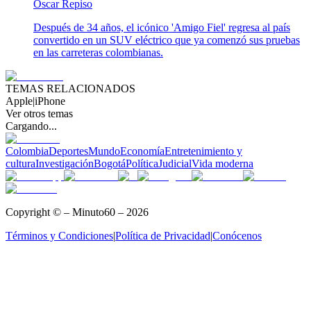
Oscar Repiso
Después de 34 años, el icónico 'Amigo Fiel' regresa al país
convertido en un SUV eléctrico que ya comenzó sus pruebas
en las carreteras colombianas.
TEMAS RELACIONADOS
Apple
|
iPhone
Ver otros temas
Cargando...
Colombia
Deportes
Mundo
Economía
Entretenimiento y
cultura
Investigación
Bogotá
Política
Judicial
Vida moderna
Copyright © – Minuto60 – 2026
Términos y Condiciones
|
Política de Privacidad
|
Conócenos