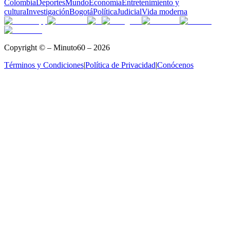
Colombia
Deportes
Mundo
Economía
Entretenimiento y
cultura
Investigación
Bogotá
Política
Judicial
Vida moderna
Copyright © – Minuto60 – 2026
Términos y Condiciones
|
Política de Privacidad
|
Conócenos