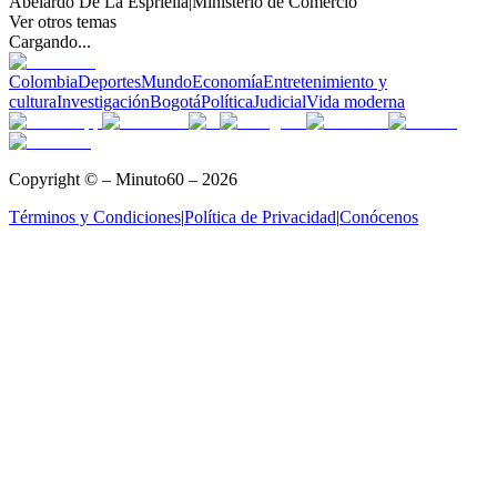
Abelardo De La Espriella
|
Ministerio de Comercio
Ver otros temas
Cargando...
Colombia
Deportes
Mundo
Economía
Entretenimiento y
cultura
Investigación
Bogotá
Política
Judicial
Vida moderna
Copyright © – Minuto60 – 2026
Términos y Condiciones
|
Política de Privacidad
|
Conócenos