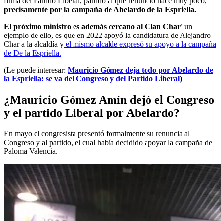
firma del Partido Liberal, partido al que renunció hace muy poco,
precisamente por la campaña de Abelardo de la Espriella.
El próximo ministro es además cercano al Clan Char'
un
ejemplo de ello, es que en 2022 apoyó la candidatura de Alejandro
Char a la alcaldía y
el mismo alcalde expresó su apoyo a la campaña
de De la Espriella.
(Le puede interesar:
Mauricio Gómez deja todo por Abelardo de
la Espriella: se va del Congreso y del Partido Liberal
)
¿Mauricio Gómez Amín dejó el Congreso
y el partido Liberal por Abelardo?
En mayo el congresista presentó formalmente su renuncia al
Congreso y al partido, el cual había decidido apoyar la campaña de
Paloma Valencia.