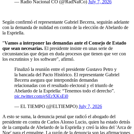
— Radio Nacional CO (@RadNalCo)
July 7, 2026
Según confirmó el representante Gabriel Becerra, seguirán adelante
con la demanda de nulidad en contra de la elección de Abelardo de
la Espriella.
"
Vamos a interponer las demandas ante el Consejo de Estado
que sean necesarias.
El presidente insiste en unas serie de
circunstancias que dejan en duda procesos que tienen que ver con
los escrutinios y los software", afirmó.
Finalizó la reunión entre el presidente Gustavo Petro y
la bancada del Pacto Histórico. El representante Gabriel
Becerra asegura que interpondrán demandas
relacionadas con el resultado electoral y el triunfo de
Abelardo de la Espriella: “Tenemos todo el derecho”.
pic.twitter.com/eSErXKsEi0
— EL TIEMPO (@ELTIEMPO)
July 7, 2026
A esto se suma, la denuncia penal que radicó el abogado del
presidente en contra de Carlos Alonso Lucio, quien ha estado detrás
de la campaña de Abelardo de la Espriella y creó la idea del 'Arca de
Noe' para el empalme. La razón de la denuncia son las afirmaciones