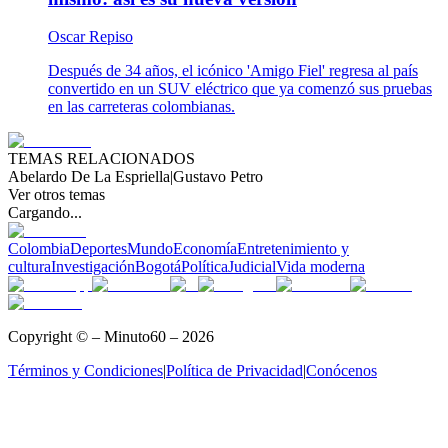
Oscar Repiso
Después de 34 años, el icónico 'Amigo Fiel' regresa al país
convertido en un SUV eléctrico que ya comenzó sus pruebas
en las carreteras colombianas.
TEMAS RELACIONADOS
Abelardo De La Espriella
|
Gustavo Petro
Ver otros temas
Cargando...
Colombia
Deportes
Mundo
Economía
Entretenimiento y
cultura
Investigación
Bogotá
Política
Judicial
Vida moderna
Copyright © – Minuto60 – 2026
Términos y Condiciones
|
Política de Privacidad
|
Conócenos