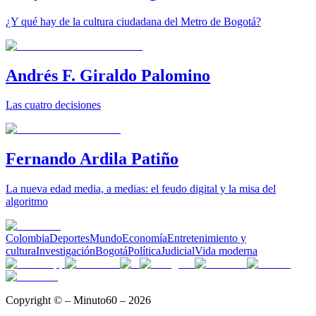
¿Y qué hay de la cultura ciudadana del Metro de Bogotá?
Andrés F. Giraldo Palomino
Las cuatro decisiones
Fernando Ardila Patiño
La nueva edad media, a medias: el feudo digital y la misa del
algoritmo
Colombia
Deportes
Mundo
Economía
Entretenimiento y
cultura
Investigación
Bogotá
Política
Judicial
Vida moderna
Copyright © – Minuto60 – 2026