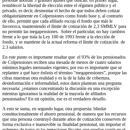
pretende abordar 3 grandes ajustes que buscan: en primer lugar,
restablecer la libertad de elección entre el régimen público y el
privado, es decir, desmontar el hecho de que todos deben cotizar
obligatoriamente en Colpensiones como fondo base y, al contrario
de ello, permitir que cada afiliado escoja el fondo que más le
favorezca, manteniendo el límite de cotización de 2,3 SMMLV para
no permitir las megapensiones. Sobre el particular, no hay cambios
frente a lo que traía la Ley 100 de 1993 frente a la elección de
fondo, y se mantiene de la actual reforma el límite de cotización de
2.3 salarios.
En este punto es importante resaltar que el 93% de los pensionados
de Colpensiones reciben una mesada de menos de cuatro salarios
mínimos legales mensuales vigentes; por eso es importante que se
replantee a qué hace énfasis el término “megapensiones”, porque las
cifras muestran otra realidad y es la de la falta de cobertura,
desinformación e informalidad, estos datos plantean una pregunta
necesaria: ¿estamos concentrando la discusión en una excepción
mientras ignoramos la realidad de la mayoría de afiliados
pensionados? En mi opinión, ese es el verdadero desafío.
A esto se suma, en segundo lugar, otra propuesta: blindar
constitucionalmente el ahorro pensional, de manera que los recursos
que una persona construyó durante años de cotización conserven de
forma exclusiva e inamovible su finalidad pensional, sin importar el
gobierno de turno ni las tentaciones fiscales que puedan surgir en el