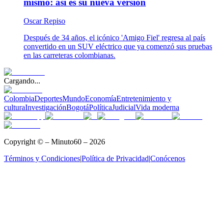
mismo: así es su nueva versión
Oscar Repiso
Después de 34 años, el icónico 'Amigo Fiel' regresa al país
convertido en un SUV eléctrico que ya comenzó sus pruebas
en las carreteras colombianas.
Cargando...
Colombia
Deportes
Mundo
Economía
Entretenimiento y
cultura
Investigación
Bogotá
Política
Judicial
Vida moderna
Copyright © – Minuto60 – 2026
Términos y Condiciones
|
Política de Privacidad
|
Conócenos