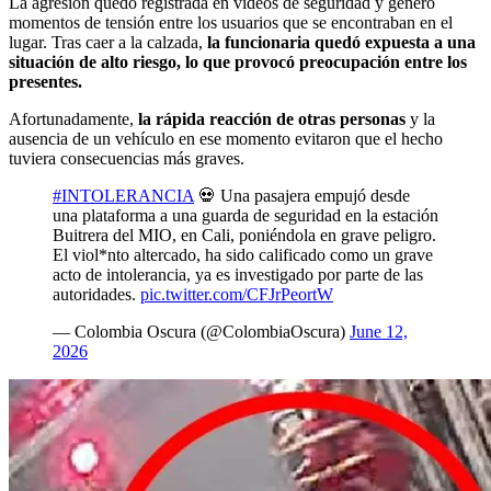
La agresión quedó registrada en videos de seguridad y generó
momentos de tensión entre los usuarios que se encontraban en el
lugar. Tras caer a la calzada,
la funcionaria quedó expuesta a una
situación de alto riesgo, lo que provocó preocupación entre los
presentes.
Afortunadamente,
la rápida reacción de otras personas
y la
ausencia de un vehículo en ese momento evitaron que el hecho
tuviera consecuencias más graves.
#INTOLERANCIA
💀 Una pasajera empujó desde
una plataforma a una guarda de seguridad en la estación
Buitrera del MIO, en Cali, poniéndola en grave peligro.
El viol*nto altercado, ha sido calificado como un grave
acto de intolerancia, ya es investigado por parte de las
autoridades.
pic.twitter.com/CFJrPeortW
— Colombia Oscura (@ColombiaOscura)
June 12,
2026