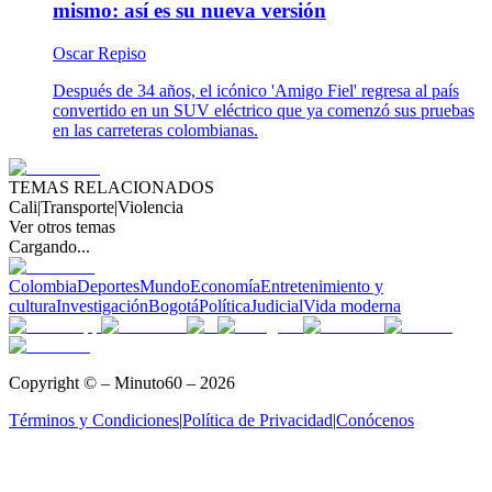
mismo: así es su nueva versión
Oscar Repiso
Después de 34 años, el icónico 'Amigo Fiel' regresa al país
convertido en un SUV eléctrico que ya comenzó sus pruebas
en las carreteras colombianas.
TEMAS RELACIONADOS
Cali
|
Transporte
|
Violencia
Ver otros temas
Cargando...
Colombia
Deportes
Mundo
Economía
Entretenimiento y
cultura
Investigación
Bogotá
Política
Judicial
Vida moderna
Copyright © – Minuto60 – 2026
Términos y Condiciones
|
Política de Privacidad
|
Conócenos