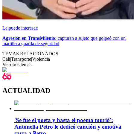
Le puede interesar:
Agresión en TransMilenio:
capturan a sujeto que golpeó con un
martillo a guarda de seguridad
TEMAS RELACIONADOS
Cali
|
Transporte
|
Violencia
Ver otros temas
ACTUALIDAD
'Se fue el poeta y hasta el poema murió':
Antonella Petro le dedicó canción y emotiva
carta a Petro