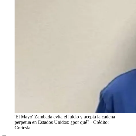
'El Mayo' Zambada evita el juicio y acepta la cadena
perpetua en Estados Unidos: ¿por qué?
- Crédito:
Cortesía