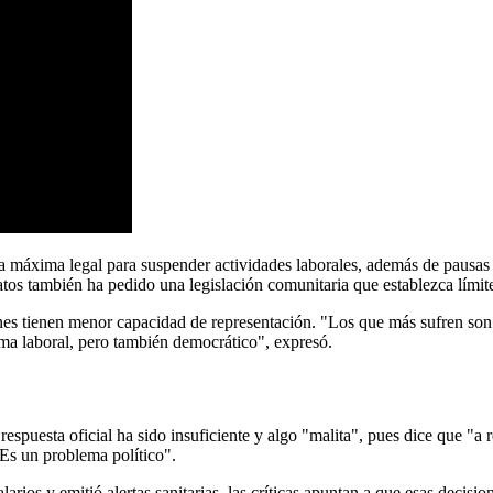
ra máxima legal para suspender actividades laborales, además de pausas 
 también ha pedido una legislación comunitaria que establezca límites c
enes tienen menor capacidad de representación. "Los que más sufren son 
ema laboral, pero también democrático", expresó.
 respuesta oficial ha sido insuficiente y algo "malita", pues dice que "a
Es un problema político".
arios y emitió alertas sanitarias, las críticas apuntan a que esas decisi