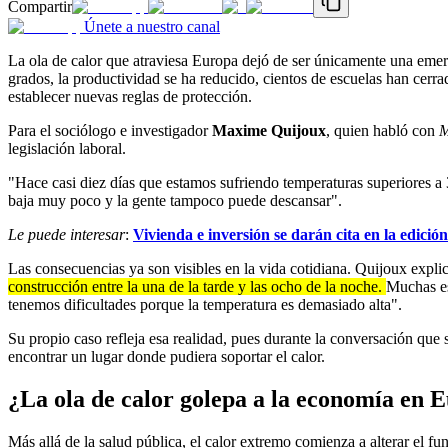
Compartir
Únete a nuestro canal
La ola de calor que atraviesa Europa dejó de ser únicamente una emer
grados, la productividad se ha reducido, cientos de escuelas han cerra
establecer nuevas reglas de protección.
Para el sociólogo e investigador
Maxime Quijoux
, quien habló con
M
legislación laboral.
"Hace casi diez días que estamos sufriendo temperaturas superiores a
baja muy poco y la gente tampoco puede descansar".
Le puede interesar
:
Vivienda e inversión se darán cita en la edició
Las consecuencias ya son visibles en la vida cotidiana. Quijoux ex
construcción entre la una de la tarde y las ocho de la noche.
Muchas es
tenemos dificultades porque la temperatura es demasiado alta".
Su propio caso refleja esa realidad, pues durante la conversación que 
encontrar un lugar donde pudiera soportar el calor.
¿La ola de calor golepa a la economía en 
Más allá de la salud pública, el calor extremo comienza a alterar el 