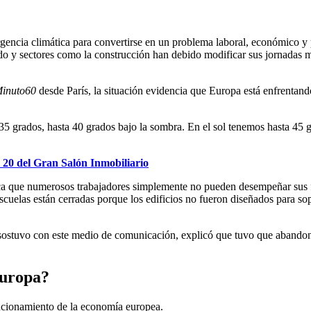
gencia climática para convertirse en un problema laboral, económico y 
do y sectores como la construcción han debido modificar sus jornadas mi
inuto60
desde París, la situación evidencia que Europa está enfrentand
 35 grados, hasta 40 grados bajo la sombra. En el sol tenemos hasta 45
n 20 del Gran Salón Inmobiliario
plica que numerosos trabajadores simplemente no pueden desempeñar sus
cuelas están cerradas porque los edificios no fueron diseñados para sop
sostuvo con este medio de comunicación, explicó que tuvo que abandonar s
Europa?
funcionamiento de la economía europea.