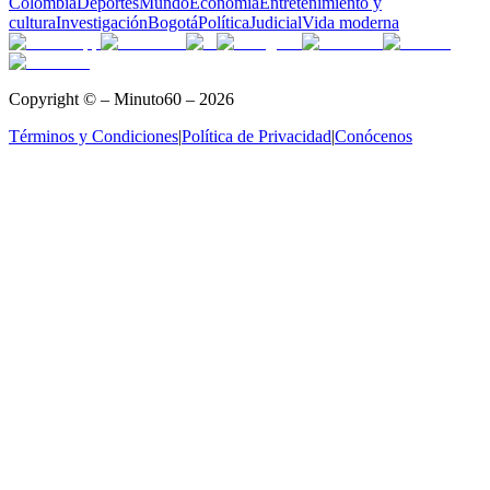
Colombia
Deportes
Mundo
Economía
Entretenimiento y
cultura
Investigación
Bogotá
Política
Judicial
Vida moderna
Copyright © – Minuto60 – 2026
Términos y Condiciones
|
Política de Privacidad
|
Conócenos