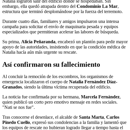
Natalia lograron salir del edificio donde se hospedaban. Sin
embargo, ella quedó atrapada dentro del
Condominio La Mar
,
estructura que terminó desplomándose por la fuerza del terremoto.
Durante cuatro días, familiares y amigos impulsaron una intensa
campaña para solicitar el envío de maquinaria pesada y equipos
especializados que permitieran acelerar las labores de búsqueda.
Su prima,
Alicia Peñaranda
, encabezó un plantón para pedir mayor
apoyo de las autoridades, insistiendo en que la condición médica de
Natalia hacía aún más urgente su rescate.
Así confirmaron su fallecimiento
Al concluir la remoción de los escombros, los organismos de
emergencia localizaron el cuerpo de
Natalia Fernández Díaz-
Granados
, siendo la última víctima recuperada del edificio.
La noticia fue confirmada por su hermana,
Marcela Fernández
,
quien publicó un corto pero emotivo mensaje en redes sociales.
"Nati se nos fue".
Tras conocerse el desenlace, el alcalde de
Santa Marta
,
Carlos
Pinedo Cuello
, expresó sus condolencias a la familia y lamentó que
los equipos de rescate no hubieran logrado llegar a tiempo hasta el