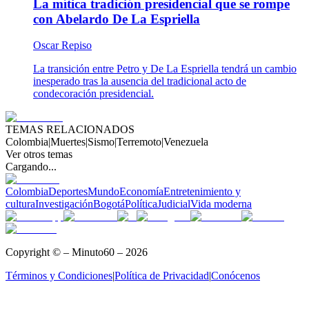
La mítica tradición presidencial que se rompe
con Abelardo De La Espriella
Oscar Repiso
La transición entre Petro y De La Espriella tendrá un cambio
inesperado tras la ausencia del tradicional acto de
condecoración presidencial.
TEMAS RELACIONADOS
Colombia
|
Muertes
|
Sismo
|
Terremoto
|
Venezuela
Ver otros temas
Cargando...
Colombia
Deportes
Mundo
Economía
Entretenimiento y
cultura
Investigación
Bogotá
Política
Judicial
Vida moderna
Copyright © – Minuto60 – 2026
Términos y Condiciones
|
Política de Privacidad
|
Conócenos