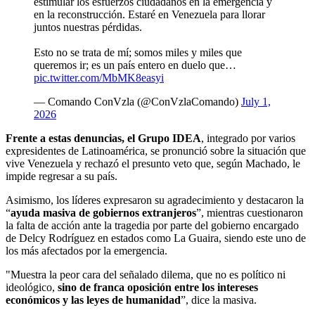
estimular los esfuerzos ciudadanos en la emergencia y
en la reconstrucción. Estaré en Venezuela para llorar
juntos nuestras pérdidas.
Esto no se trata de mí; somos miles y miles que
queremos ir; es un país entero en duelo que…
pic.twitter.com/MbMK8easyi
— Comando ConVzla (@ConVzlaComando)
July 1,
2026
Frente a estas denuncias, el Grupo IDEA
, integrado por varios
expresidentes de Latinoamérica, se pronunció sobre la situación que
vive Venezuela y rechazó el presunto veto que, según Machado, le
impide regresar a su país.
Asimismo, los líderes expresaron su agradecimiento y destacaron la
“
ayuda masiva de gobiernos extranjeros
”, mientras cuestionaron
la falta de acción ante la tragedia por parte del gobierno encargado
de Delcy Rodríguez en estados como La Guaira, siendo este uno de
los más afectados por la emergencia.
"Muestra la peor cara del señalado dilema, que no es político ni
ideológico,
sino de franca oposición entre los intereses
económicos y las leyes de humanidad
”, dice la masiva.