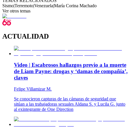
TEMAS RELACIONADOS
Sismo
|
Terremoto
|
Venezuela
|
María Corina Machado
Ver otros temas
ACTUALIDAD
Video | Escabrosos hallazgos previo a la muerte
de Liam Payne: drogas y ‘damas de compañía’,
claves
Felipe Villamizar M.
Se conocieron capturas de las cámaras de seguridad que
sitúan a las trabajadoras sexuales Aldana S. y Lucila G. junto
al exintegrante de One Direction