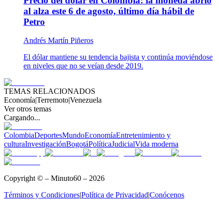
Precio del dólar en Colombia: la moneda abrió
al alza este 6 de agosto, último día hábil de
Petro
Andrés Martín Piñeros
El dólar mantiene su tendencia bajista y continúa moviéndose
en niveles que no se veían desde 2019.
TEMAS RELACIONADOS
Economía
|
Terremoto
|
Venezuela
Ver otros temas
Cargando...
Colombia
Deportes
Mundo
Economía
Entretenimiento y
cultura
Investigación
Bogotá
Política
Judicial
Vida moderna
Copyright © – Minuto60 – 2026
Términos y Condiciones
|
Política de Privacidad
|
Conócenos