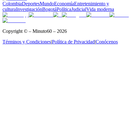
Colombia
Deportes
Mundo
Economía
Entretenimiento y
cultura
Investigación
Bogotá
Política
Judicial
Vida moderna
Copyright © – Minuto60 – 2026
Términos y Condiciones
|
Política de Privacidad
|
Conócenos