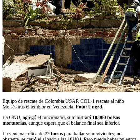
Equipo de rescate de Colombia USAR COL-1 rescata al niño
Moisés tras el temblor en Venezuela.
Foto: Ungrd.
La ONU, agregó el funcionario, suministrará
10.000 bolsas
mortuorias
, aunque espera que el balance final sea inferior.
La ventana crítica de
72 horas
para hallar sobrevivientes, no
obstante, se cerró el sábado a las 18H04. Pero puede haber milagros.