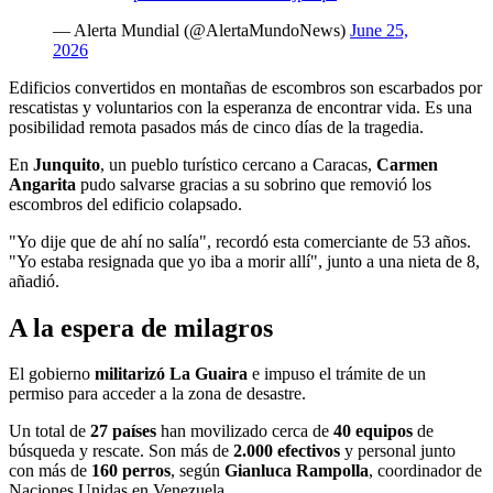
— Alerta Mundial (@AlertaMundoNews)
June 25,
2026
Edificios convertidos en montañas de escombros son escarbados por
rescatistas y voluntarios con la esperanza de encontrar vida. Es una
posibilidad remota pasados más de cinco días de la tragedia.
En
Junquito
, un pueblo turístico cercano a Caracas,
Carmen
Angarita
pudo salvarse gracias a su sobrino que removió los
escombros del edificio colapsado.
"Yo dije que de ahí no salía", recordó esta comerciante de 53 años.
"Yo estaba resignada que yo iba a morir allí", junto a una nieta de 8,
añadió.
A la espera de milagros
El gobierno
militarizó La Guaira
e impuso el trámite de un
permiso para acceder a la zona de desastre.
Un total de
27 países
han movilizado cerca de
40 equipos
de
búsqueda y rescate. Son más de
2.000 efectivos
y personal junto
con más de
160 perros
, según
Gianluca Rampolla
, coordinador de
Naciones Unidas en Venezuela.