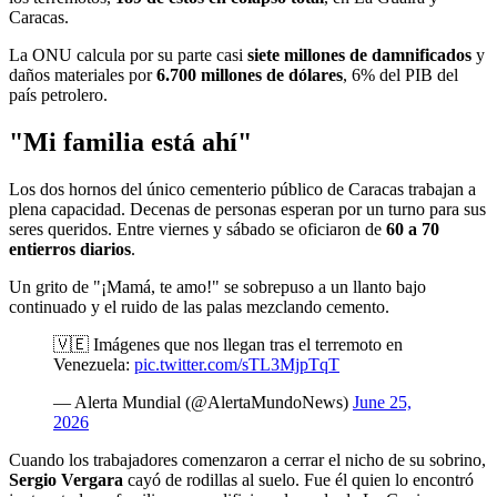
Caracas.
La ONU calcula por su parte casi
siete millones de damnificados
y
daños materiales por
6.700 millones de dólares
, 6% del PIB del
país petrolero.
"Mi familia está ahí"
Los dos hornos del único cementerio público de Caracas trabajan a
plena capacidad. Decenas de personas esperan por un turno para sus
seres queridos. Entre viernes y sábado se oficiaron de
60 a 70
entierros diarios
.
Un grito de "¡Mamá, te amo!" se sobrepuso a un llanto bajo
continuado y el ruido de las palas mezclando cemento.
🇻🇪 Imágenes que nos llegan tras el terremoto en
Venezuela:
pic.twitter.com/sTL3MjpTqT
— Alerta Mundial (@AlertaMundoNews)
June 25,
2026
Cuando los trabajadores comenzaron a cerrar el nicho de su sobrino,
Sergio Vergara
cayó de rodillas al suelo. Fue él quien lo encontró