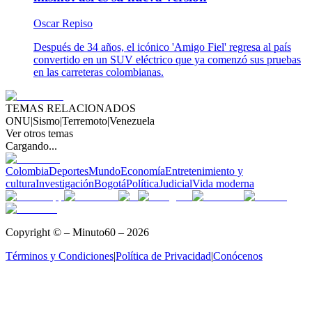
Oscar Repiso
Después de 34 años, el icónico 'Amigo Fiel' regresa al país
convertido en un SUV eléctrico que ya comenzó sus pruebas
en las carreteras colombianas.
TEMAS RELACIONADOS
ONU
|
Sismo
|
Terremoto
|
Venezuela
Ver otros temas
Cargando...
Colombia
Deportes
Mundo
Economía
Entretenimiento y
cultura
Investigación
Bogotá
Política
Judicial
Vida moderna
Copyright © – Minuto60 – 2026
Términos y Condiciones
|
Política de Privacidad
|
Conócenos