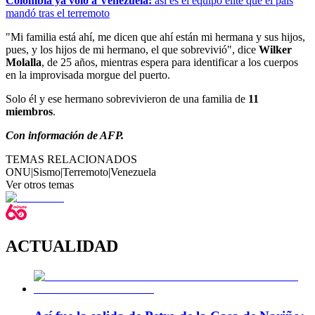
Colombia ya voló a Venezuela:
así es el equipo élite que el país
mandó tras el terremoto
"Mi familia está ahí, me dicen que ahí están mi hermana y sus hijos,
pues, y los hijos de mi hermano, el que sobrevivió", dice
Wilker
Molalla
, de 25 años, mientras espera para identificar a los cuerpos
en la improvisada morgue del puerto.
Solo él y ese hermano sobrevivieron de una familia de
11
miembros
.
Con información de AFP.
TEMAS RELACIONADOS
ONU
|
Sismo
|
Terremoto
|
Venezuela
Ver otros temas
ACTUALIDAD