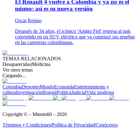
El Renault 4 vuelve a Colombia y ya no es el
mismo: así es su nueva versión
Oscar Repiso
Después de 34 años, el icónico 'Amigo Fiel' regresa al país
convertido en un SUV eléctrico que ya comenzó sus pruebas
en las carreteras colombianas.
TEMAS RELACIONADOS
Desaparecidas
|
Medicina
Ver otros temas
Cargando...
Colombia
Deportes
Mundo
Economía
Entretenimiento y
cultura
Investigación
Bogotá
Política
Judicial
Vida moderna
Copyright © – Minuto60 – 2026
Términos y Condiciones
|
Política de Privacidad
|
Conócenos