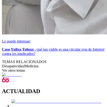
Le puede interesar:
Caso Yulixa Toloza:
¿qué tan viable es una circular roja de Interpol
contra los implicados?
TEMAS RELACIONADOS
Desaparecidas
|
Medicina
Ver otros temas
ACTUALIDAD