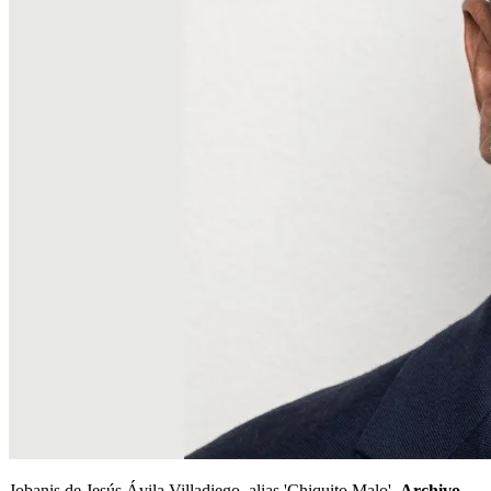
Jobanis de Jesús Ávila Villadiego, alias 'Chiquito Malo'.
Archivo