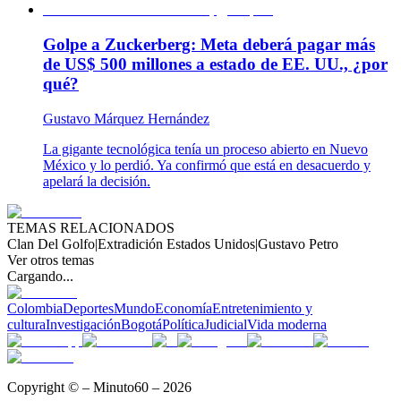
Golpe a Zuckerberg: Meta deberá pagar más
de US$ 500 millones a estado de EE. UU., ¿por
qué?
Gustavo Márquez Hernández
La gigante tecnológica tenía un proceso abierto en Nuevo
México y lo perdió. Ya confirmó que está en desacuerdo y
apelará la decisión.
TEMAS RELACIONADOS
Clan Del Golfo
|
Extradición Estados Unidos
|
Gustavo Petro
Ver otros temas
Cargando...
Colombia
Deportes
Mundo
Economía
Entretenimiento y
cultura
Investigación
Bogotá
Política
Judicial
Vida moderna
Copyright © – Minuto60 – 2026