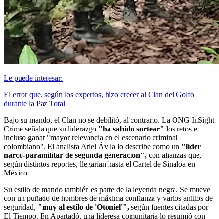
Le puede interesar:
El error que, según los expertos, hizo crecer al Clan del Golfo
durante la Paz Total
Bajo su mando, el Clan no se debilitó, al contrario. La ONG InSight
Crime señala que su liderazgo
"ha sabido sortear"
los retos e
incluso ganar "mayor relevancia en el escenario criminal
colombiano". El analista Ariel Ávila lo describe como un
"líder
narco-paramilitar de segunda generación",
con alianzas que,
según distintos reportes, llegarían hasta el Cartel de Sinaloa en
México.
Su estilo de mando también es parte de la leyenda negra. Se mueve
con un puñado de hombres de máxima confianza y varios anillos de
seguridad,
"muy al estilo de 'Otoniel'",
según fuentes citadas por
El Tiempo. En Apartadó, una lideresa comunitaria lo resumió con