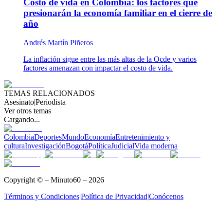
Costo de vida en Colombia: los factores que
presionarán la economía familiar en el cierre de
año
Andrés Martín Piñeros
La inflación sigue entre las más altas de la Ocde y varios
factores amenazan con impactar el costo de vida.
TEMAS RELACIONADOS
Asesinato
|
Periodista
Ver otros temas
Cargando...
Colombia
Deportes
Mundo
Economía
Entretenimiento y
cultura
Investigación
Bogotá
Política
Judicial
Vida moderna
Copyright © – Minuto60 – 2026
Términos y Condiciones
|
Política de Privacidad
|
Conócenos