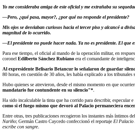
Yo me consideraba amiga de este oficial y me extrañaba su sequedad 
—Pero, ¿qué pasa, mayor?, ¿por qué no responde el presidente?
Mis ojos se desviaban curiosos hacia el tercer piso y alcancé a divis
magnitud de lo ocurrido.
—El presidente no puede hacer nada. Ya no es presidente. El que está
Para ese tiempo, el oficial al mando de la operación militar, en respu
coronel
Edilberto Sánchez Rubiano
era el comandante de inteligenc
Al expresidente Belisario Betancur lo señalaron de guardar silenc
80 horas, en cuestión de 30 años, les había explicado a los tribunales
Hubo quienes se atrevieron, desde el mismo momento en que ocurriero
mandatario fue contundente en su silencio"*
.
Ha sido incalculable la tinta que ha corrido para describir, especular 
como si el fuego mismo que devoró al Palacio permaneciera enc
Entre otras, tres publicaciones recogieron los instantes más íntimos d
Nariño
; Germán Castro Caycedo confeccionó el reportaje
El Palacio
escribe con sangre
.