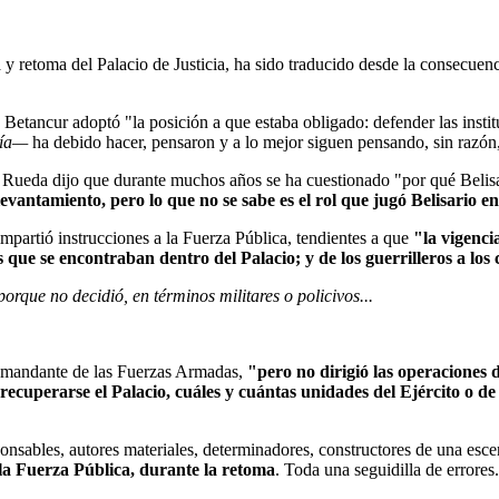
a y retoma del Palacio de Justicia, ha sido traducido desde la consecue
e Betancur adoptó "la posición a que estaba obligado: defender las inst
vía—
ha debido hacer, pensaron y a lo mejor siguen pensando, sin razón,
ez Rueda dijo que durante muchos años se ha cuestionado "por qué Belisa
 levantamiento, pero lo que no se sabe es el rol que jugó Belisario en
impartió instrucciones a la Fuerza Pública, tendientes a que
"la vigenci
que se encontraban dentro del Palacio; y de los guerrilleros a los c
orque no decidió, en términos militares o policivos...
comandante de las Fuerzas Armadas,
"pero no dirigió las operaciones d
 recuperarse el Palacio, cuáles y cuántas unidades del Ejército o de
onsables, autores materiales, determinadores, constructores de una escen
la Fuerza Pública, durante la retoma
. Toda una seguidilla de errores.