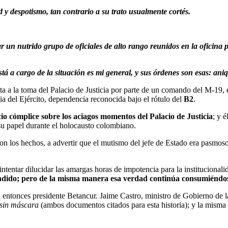
y despotismo, tan contrario a su trato usualmente cortés.
ar un nutrido grupo de oficiales de alto rango reunidos en la oficina 
 a cargo de la situación es mi general, y sus órdenes son esas: aniqui
esta a la toma del Palacio de Justicia por parte de un comando del M-19, 
ia del Ejército, dependencia reconocida bajo el rótulo del
B2
.
io cómplice sobre los aciagos momentos del Palacio de Justicia
; y 
 su papel durante el holocausto colombiano.
n los hechos, a advertir que el mutismo del jefe de Estado era pasmos
e intentar dilucidar las amargas horas de impotencia para la institucional
endido; pero de la misma manera esa verdad continúa consumiéndo
el entonces presidente Betancur. Jaime Castro, ministro de Gobierno de l
 sin máscara
(ambos documentos citados para esta historia); y la misma