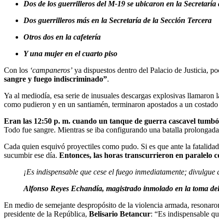
Dos de los guerrilleros del M-19 se ubicaron en la Secretaría
Dos guerrilleros más en la Secretaría de la Sección Tercera
Otros dos en la cafetería
Y una mujer en el cuarto piso
Con los
‘campaneros’
ya dispuestos dentro del Palacio de Justicia, p
sangre y fuego indiscriminado”
.
Ya al mediodía, esa serie de inusuales descargas explosivas llamaron la
como pudieron y en un santiamén, terminaron apostados a un costado d
Eran las 12:50 p. m. cuando un tanque de guerra cascavel tumbó l
Todo fue sangre. Mientras se iba configurando una batalla prolonga
Cada quien esquivó proyectiles como pudo. Si es que ante la fatalidad e
sucumbir ese día.
Entonces, las horas transcurrieron en paralelo c
¡Es indispensable que cese el fuego inmediatamente; divulgue a
Alfonso Reyes Echandía, magistrado inmolado en la toma del 
En medio de semejante despropósito de la violencia armada, resonaron 
presidente de la República,
Belisario Betancur
: “Es indispensable qu