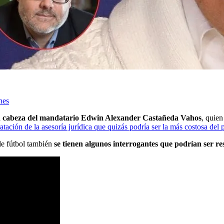
nes
 en cabeza del mandatario Edwin Alexander Castañeda Vahos
, quien
ratación de la asesoría jurídica que quizás podría ser la más costosa del 
 de fútbol también
se tienen algunos interrogantes
que podrían ser re