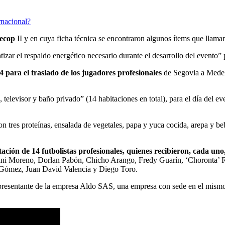
rnacional?
Secop
II y en cuya ficha técnica se encontraron algunos ítems que llaman
tizar el respaldo energético necesario durante el desarrollo del evento” 
 para el traslado de los jugadores profesionales
de Segovia a Medell
 televisor y baño privado” (14 habitaciones en total), para el día del ev
n tres proteínas, ensalada de vegetales, papa y yuca cocida, arepa у be
ación de 14 futbolistas profesionales, quienes recibieron, cada uno
vanni Moreno, Dorlan Pabón, Chicho Arango, Fredy Guarín, ‘Choronta’
’ Gómez, Juan David Valencia y Diego Toro.
epresentante de la empresa Aldo SAS, una empresa con sede en el mism