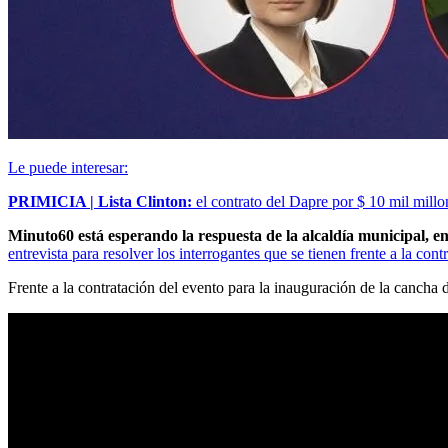
Le puede interesar:
PRIMICIA | Lista Clinton:
el contrato del Dapre por $ 10 mil millo
Minuto60 está esperando la respuesta de la alcaldía municipal,
entrevista para resolver los interrogantes que se tienen frente a la cont
Frente a la contratación del evento para la inauguración de la cancha