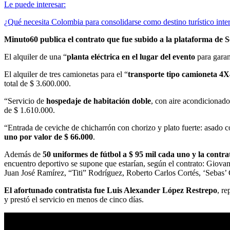
Le puede interesar:
¿Qué necesita Colombia para consolidarse como destino turístico inte
Minuto60 publica el contrato que fue subido a la plataforma de 
El alquiler de una “
planta eléctrica en el lugar del evento
para garan
El alquiler de tres camionetas para el “
transporte tipo camioneta 4X4
total de $ 3.600.000.
“Servicio de
hospedaje de habitación doble
, con aire acondicionado,
de $ 1.610.000.
“Entrada de ceviche de chicharrón con chorizo y plato fuerte: asado co
uno por valor de $ 66.000
.
Además de
50 uniformes de fútbol a $ 95 mil cada uno y la contrat
encuentro deportivo se supone que estarían, según el contrato: Gio
Juan José Ramírez, “Titi” Rodríguez, Roberto Carlos Cortés, ‘Sebas
El afortunado contratista fue Luis Alexander López Restrepo
, r
y prestó el servicio en menos de cinco días.