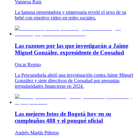
Vannesa Ruiz
La famosa presentadora y empresaria reveló el sexo de su
bebé con emotivo video en redes sociales.
Las razones por las que investigarán a Jaime
Miguel González, expresidente de Coosalud
Oscar Repiso
La Procuraduría abrió una investigación contra Jaime Miguel
González y siete directivos de Coosalud por presuntas
irregularidades financieras en 2024.
Las mejores fotos de Bogotá hoy en su
cumpleaños 488 y el ponqué oficial
Andrés Martín Piñeros