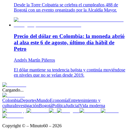
Desde la Torre Colpatria se celebra el cumpleaños 488 de
Bogotá con un evento organizado por la Alcaldía Mayor.
Precio del dólar en Colombia: la moneda abrió
al alza este 6 de agosto, último día hábil de
Petro
Andrés Martín Piñeros
El dólar mantiene su tendencia bajista y continúa moviéndose
en niveles que no se veían desde 2019.
Cargando...
Colombia
Deportes
Mundo
Economía
Entretenimiento y
cultura
Investigación
Bogotá
Política
Judicial
Vida moderna
Copyright © – Minuto60 – 2026