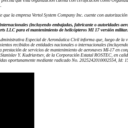
e precisa que esta organización cuenta con certificación como Organ
.
e que la empresa Vertol System Company Inc. cuente con autorización 
ernacionales (incluyendo embajadas, fabricante o autoridades aeroná
rts LLC para el mantenimiento de helicópteros MI 17 versión militar.
inistrativa Especial de Aeronáutica Civil informa que, luego de la ver
mientos recibidos de entidades nacionales o internacionales (incluyend
la prestación de servicios de mantenimiento de aeronaves MI-17 en con
r Stanislav Y. Kudriavtsev, de la Corporación Estatal ROSTEC, en calid
idas oportunamente mediante radicado No. 2025242010002554, Id: 1594