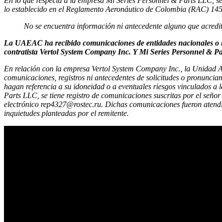
En lo que respecta a la empresa Mi Series Personnel & Parts LLC, s
lo establecido en el Reglamento Aeronáutico de Colombia (RAC) 145
No se encuentra información ni antecedente alguno que acredit
La UAEAC ha recibido comunicaciones de entidades nacionales o int
contratista Vertol System Company Inc. Y Mi Series Personnel & Pa
En relación con la empresa Vertol System Company Inc., la Unidad Adm
comunicaciones, registros ni antecedentes de solicitudes o pronuncia
hagan referencia a su idoneidad o a eventuales riesgos vinculados a 
Parts LLC, se tiene registro de comunicaciones suscritas por el seño
electrónico rep4327@rostec.ru. Dichas comunicaciones fueron atend
inquietudes planteadas por el remitente.