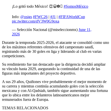
¡Lo gritó todo México! 👏😀⚽
#SomosMéxico
Info:
@osigs
#FWC26
|
#J1
|
#FIFAWorldCup
pic.twitter.com/dV3W0G9oxa
— Selección Nacional (@miseleccionmx)
June 11,
2026
Durante la temporada 2025-2026, el atacante se consolidó como uno
de los máximos referentes ofensivos del campeonato saudí,
registrando más de 30 goles en liga y liderando al club en varias
competiciones.
Su rendimiento fue tan destacado que la dirigencia decidió ampliar
su vínculo hasta 2029, asegurando la continuidad de una de las
figuras más importantes del proyecto deportivo.
A sus 29 años, Quiñones vive probablemente el mejor momento de
su carrera y mientras continúa acumulando goles con la selección
mexicana y con Al-Qadsiah, también sigue aumentando una fortuna
que lo ubica entre los delanteros latinoamericanos mejor
remunerados fuera de Europa.
TEMAS RELACIONADOS