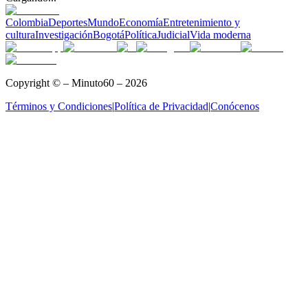
Colombia
Deportes
Mundo
Economía
Entretenimiento y
cultura
Investigación
Bogotá
Política
Judicial
Vida moderna
Copyright © – Minuto60 – 2026
Términos y Condiciones
|
Política de Privacidad
|
Conócenos