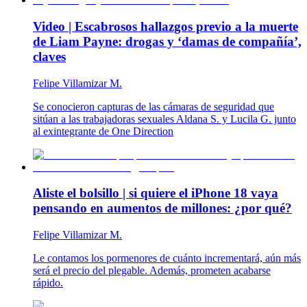
Video | Escabrosos hallazgos previo a la muerte
de Liam Payne: drogas y ‘damas de compañía’,
claves
Felipe Villamizar M.
Se conocieron capturas de las cámaras de seguridad que
sitúan a las trabajadoras sexuales Aldana S. y Lucila G. junto
al exintegrante de One Direction
Aliste el bolsillo | si quiere el iPhone 18 vaya
pensando en aumentos de millones: ¿por qué?
Felipe Villamizar M.
Le contamos los pormenores de cuánto incrementará, aún más
será el precio del plegable. Además, prometen acabarse
rápido.