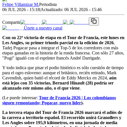
Felipe Villamizar M.
Periodista
06 JUL 2026 - 15:18
|
Actualizado:
06 JUL 2026 - 15:46
Compartir
Únete a nuestro canal
Con su 22ª victoria de etapa en el Tour de Francia, este lunes en
Les Angles, su primer triunfo parcial en la edición de 2026
,
Tadej Pogacar pasa a integrar el Top-5 de los corredores con más
etapas ganadas en la historia de la ronda francesa. Con sólo 27 años,
"Pogi" igualó con el esprínter francés André Darrigade.
Y todo indica que pisar el podio histórico es sólo cuestión de tiempo
para el ogro esloveno: aunque el británico, recién retirado, Mark
Cavendish, quien batió el récord de Eddy Merckx en 2024,
aún
está lejos con 35 victorias, Bernard Hinault (28) podría ser
alcanzado este mismo año, o el que viene
.
(Le puede interesar:
Tour de Francia 2026 | Los colombianos
siguen remontando; Pogacar, nuevo líder
).
La tercera etapa del Tour de Francia 2026 marcará el adiós de
la carrera a territorio español. El recorrido unirá Granollers y
Les Angles sobre 195,9 kilómetros, en una jornada de media