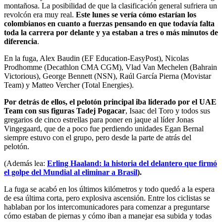
montañosa. La posibilidad de que la clasificación general sufriera un
revolcón era muy real.
Este lunes se vería cómo estarían los
colombianos en cuanto a fuerzas pensando en que todavía falta
toda la carrera por delante y ya estaban a tres o más minutos de
diferencia
.
En la fuga, Alex Baudin (EF Education-EasyPost), Nicolas
Prodhomme (Decathlon CMA CGM), Vlad Van Mechelen (Bahrain
Victorious), George Bennett (NSN), Raúl García Pierna (Movistar
Team) y Matteo Vercher (Total Energies).
Por detrás de ellos, el pelotón principal iba liderado por el UAE
Team con sus figuras Tadej Pogacar
, Isaac del Toro y todos sus
gregarios de cinco estrellas para poner en jaque al líder Jonas
Vingegaard, que de a poco fue perdiendo unidades Egan Bernal
siempre estuvo con el grupo, pero desde la parte de atrás del
pelotón.
(Además lea:
Erling Haaland: la historia del delantero que firmó
el golpe del Mundial al eliminar a Brasil
).
La fuga se acabó en los últimos kilómetros y todo quedó a la espera
de esa última corta, pero explosiva ascensión. Entre los ciclistas se
hablaban por los intercomunicadores para comenzar a preguntarse
cómo estaban de piernas y cómo iban a manejar esa subida y todas