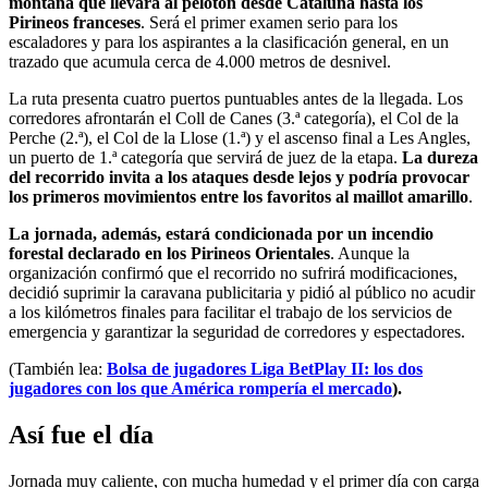
montaña que llevará al pelotón desde Cataluña hasta los
Pirineos franceses
. Será el primer examen serio para los
escaladores y para los aspirantes a la clasificación general, en un
trazado que acumula cerca de 4.000 metros de desnivel.
La ruta presenta cuatro puertos puntuables antes de la llegada. Los
corredores afrontarán el Coll de Canes (3.ª categoría), el Col de la
Perche (2.ª), el Col de la Llose (1.ª) y el ascenso final a Les Angles,
un puerto de 1.ª categoría que servirá de juez de la etapa.
La dureza
del recorrido invita a los ataques desde lejos y podría provocar
los primeros movimientos entre los favoritos al maillot amarillo
.
La jornada, además, estará condicionada por un incendio
forestal declarado en los Pirineos Orientales
. Aunque la
organización confirmó que el recorrido no sufrirá modificaciones,
decidió suprimir la caravana publicitaria y pidió al público no acudir
a los kilómetros finales para facilitar el trabajo de los servicios de
emergencia y garantizar la seguridad de corredores y espectadores.
(También lea:
Bolsa de jugadores Liga BetPlay II: los dos
jugadores con los que América rompería el mercado
).
Así fue el día
Jornada muy caliente, con mucha humedad y el primer día con carga