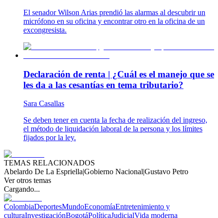
El senador Wilson Arias prendió las alarmas al descubrir un
micrófono en su oficina y encontrar otro en la oficina de un
excongresista.
Declaración de renta | ¿Cuál es el manejo que se
les da a las cesantías en tema tributario?
Sara Casallas
Se deben tener en cuenta la fecha de realización del ingreso,
el método de liquidación laboral de la persona y los límites
fijados por la ley.
TEMAS RELACIONADOS
Abelardo De La Espriella
|
Gobierno Nacional
|
Gustavo Petro
Ver otros temas
Cargando...
Colombia
Deportes
Mundo
Economía
Entretenimiento y
cultura
Investigación
Bogotá
Política
Judicial
Vida moderna