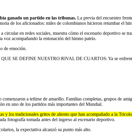
ía ganado un partido en las tribunas.
La previa del encuentro frente
moria de los aficionados: miles de colombianos hicieron retumbar el hi
a circular en redes sociales, muestra cómo el escenario deportivo se 
sola voz acompañando la entonación del himno patrio.
do de emoción.
E DEFINE NUESTRO RIVAL DE CUARTOS: Ya se enfrentan Suiza
dio comenzaron a teñirse de amarillo. Familias completas, grupos de am
ón en uno de los partidos más importantes del Mundial.
as y los tradicionales gritos de aliento que han acompañado a la Tricol
ada fotografía tomada antes del ingreso al escenario deportivo.
colarios, la expectativa alcanzó su punto más alto.