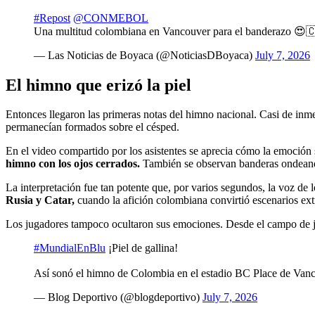
#Repost
@CONMEBOL
Una multitud colombiana en Vancouver para el banderazo 😍
— Las Noticias de Boyaca (@NoticiasDBoyaca)
July 7, 2026
El himno que erizó la piel
Entonces llegaron las primeras notas del himno nacional. Casi de inme
permanecían formados sobre el césped.
En el video compartido por los asistentes se aprecia cómo la emoción 
himno con los ojos cerrados.
También se observan banderas ondeand
La interpretación fue tan potente que, por varios segundos, la voz de l
Rusia y Catar,
cuando la afición colombiana convirtió escenarios extr
Los jugadores tampoco ocultaron sus emociones. Desde el campo de jue
#MundialEnBlu
¡Piel de gallina!
Así sonó el himno de Colombia en el estadio BC Place de Vancou
— Blog Deportivo (@blogdeportivo)
July 7, 2026