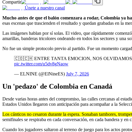
Compartir
Únete a nuestro canal
Mucho antes de que el balón comenzara a rodar, Colombia ya hab
esas escenas que trascienden el resultado y quedan grabadas en la me
Las imágenes hablan por sí solas. El video, que rápidamente comenzó 
amarillas, banderas tricolores ondeando en todos los sectores y una 
No fue un simple protocolo previo al partido. Fue un momento carga
🇨🇴🇨🇭 ENTRE TANTA EMOCION, NOS OLVIDAMOS QUE S
pic.twitter.com/u5dv8gNaow
— ELNINE (@ElNineES)
July 7, 2026
Un 'pedazo' de Colombia en Canadá
Desde varias horas antes del compromiso, las calles cercanas al esta
Estados Unidos llegaron con anticipación para acompañar a la Selecci
Los cánticos no cesaron durante la espera. Sonaban tambores, trompet
semifinales se respiraba en cada conversación, en cada bandera y en c
Cuando los jugadores saltaron al terreno de juego para los actos proto