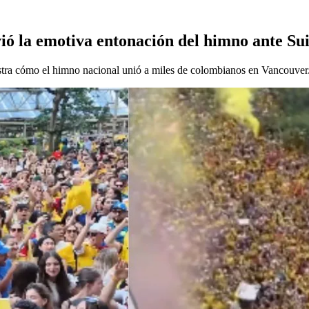
vió la emotiva entonación del himno ante Su
stra cómo el himno nacional unió a miles de colombianos en Vancouver