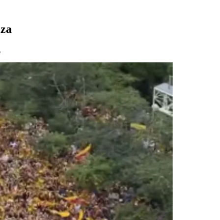
iza
.