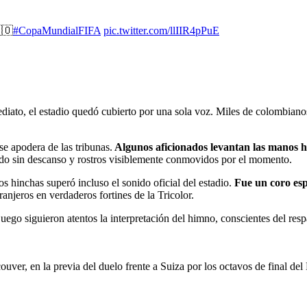
🇴
#CopaMundialFIFA
pic.twitter.com/llIIR4pPuE
diato, el estadio quedó cubierto por una sola voz. Miles de colombianos
se apodera de las tribunas.
Algunos aficionados levantan las manos hac
o sin descanso y rostros visiblemente conmovidos por el momento.
os hinchas superó incluso el sonido oficial del estadio.
Fue un coro esp
anjeros en verdaderos fortines de la Tricolor.
go siguieron atentos la interpretación del himno, conscientes del respa
ver, en la previa del duelo frente a Suiza por los octavos de final de