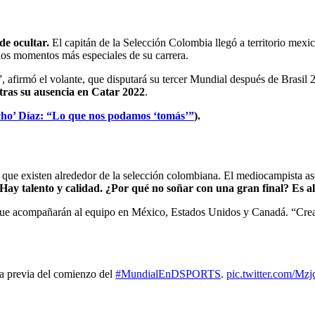
de ocultar.
El capitán de la Selección Colombia llegó a territorio mexi
 los momentos más especiales de su carrera.
á”, afirmó el volante, que disputará su tercer Mundial después de Brasi
tras su ausencia en Catar 2022
.
ucho’ Díaz: “Lo que nos podamos ‘tomás’”
).
 que existen alrededor de la selección colombiana. El mediocampista as
Hay talento y calidad. ¿Por qué no soñar con una gran final? Es 
que acompañarán al equipo en México, Estados Unidos y Canadá. “Crea
la previa del comienzo del
#MundialEnDSPORTS
.
pic.twitter.com/