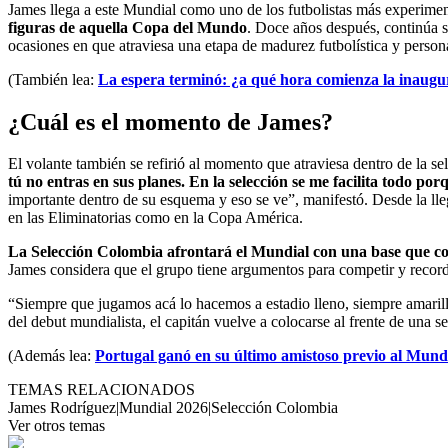
James llega a este Mundial como uno de los futbolistas más experime
figuras de aquella Copa del Mundo
. Doce años después, continúa si
ocasiones en que atraviesa una etapa de madurez futbolística y personal
(También lea:
La espera terminó: ¿a qué hora comienza la inaugu
¿Cuál es el momento de James?
El volante también se refirió al momento que atraviesa dentro de la se
tú no entras en sus planes. En la selección se me facilita todo p
importante dentro de su esquema y eso se ve”, manifestó. Desde la lle
en las Eliminatorias como en la Copa América.
La Selección Colombia afrontará el Mundial con una base que c
James considera que el grupo tiene argumentos para competir y recordó
“Siempre que jugamos acá lo hacemos a estadio lleno, siempre amarillo
del debut mundialista, el capitán vuelve a colocarse al frente de una s
(Además lea:
Portugal ganó en su último amistoso previo al Mun
TEMAS RELACIONADOS
James Rodríguez
|
Mundial 2026
|
Selección Colombia
Ver otros temas