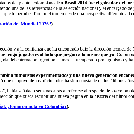
ntados del plantel colombiano.
En Brasil 2014 fue el goleador del tor
endo una de las referencias de la selección nacional y el encargado de p
 que le permite afrontar el torneo desde una perspectiva diferente a la 
ración del Mundial 2026?
).
lección y a la confianza que ha encontrado bajo la dirección técnica de
orque tengo jugadores al lado que juegan a lo mismo que yo
. Colombia
gada del entrenador argentino, James ha recuperado protagonismo y ha s
ombina futbolistas experimentados y una nueva generación encabe
 que el apoyo de los aficionados ha sido constante en los últimos años
”, había señalado semanas atrás al referirse al respaldo de los colomb
elección que busca escribir una nueva página en la historia del fútbol c
dial: ¿tomaron nota en Colombia?
).