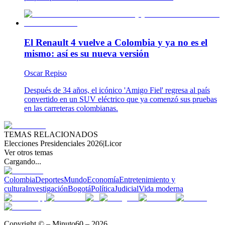
El Renault 4 vuelve a Colombia y ya no es el
mismo: así es su nueva versión
Oscar Repiso
Después de 34 años, el icónico 'Amigo Fiel' regresa al país
convertido en un SUV eléctrico que ya comenzó sus pruebas
en las carreteras colombianas.
TEMAS RELACIONADOS
Elecciones Presidenciales 2026
|
Licor
Ver otros temas
Cargando...
Colombia
Deportes
Mundo
Economía
Entretenimiento y
cultura
Investigación
Bogotá
Política
Judicial
Vida moderna
Copyright © – Minuto60 – 2026