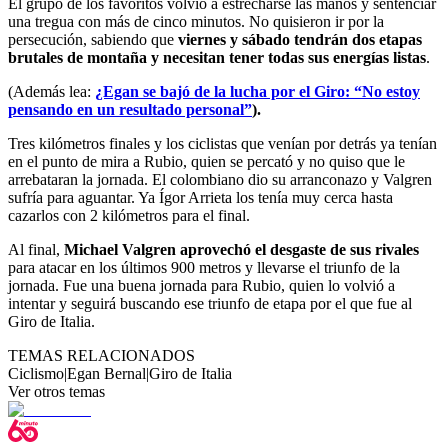
El grupo de los favoritos volvió a estrecharse las manos y sentenciar
una tregua con más de cinco minutos. No quisieron ir por la
persecución, sabiendo que
viernes y sábado tendrán dos etapas
brutales de montaña y necesitan tener todas sus energías listas
.
(Además lea:
¿Egan se bajó de la lucha por el Giro: “No estoy
pensando en un resultado personal”
).
Tres kilómetros finales y los ciclistas que venían por detrás ya tenían
en el punto de mira a Rubio, quien se percató y no quiso que le
arrebataran la jornada. El colombiano dio su arranconazo y Valgren
sufría para aguantar. Ya Ígor Arrieta los tenía muy cerca hasta
cazarlos con 2 kilómetros para el final.
Al final,
Michael Valgren aprovechó el desgaste de sus rivales
para atacar en los últimos 900 metros y llevarse el triunfo de la
jornada. Fue una buena jornada para Rubio, quien lo volvió a
intentar y seguirá buscando ese triunfo de etapa por el que fue al
Giro de Italia.
TEMAS RELACIONADOS
Ciclismo
|
Egan Bernal
|
Giro de Italia
Ver otros temas