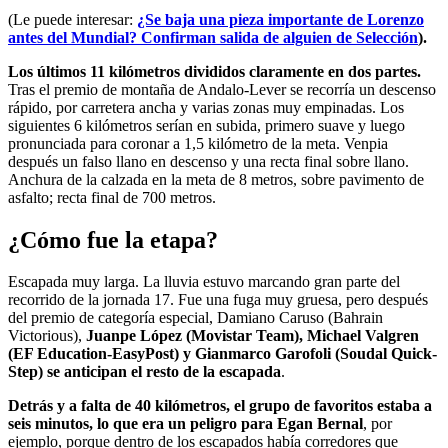
(Le puede interesar:
¿Se baja una pieza importante de Lorenzo
antes del Mundial? Confirman salida de alguien de Selección
).
Los últimos 11 kilómetros divididos claramente en dos partes.
Tras el premio de montaña de Andalo-Lever se recorría un descenso
rápido, por carretera ancha y varias zonas muy empinadas. Los
siguientes 6 kilómetros serían en subida, primero suave y luego
pronunciada para coronar a 1,5 kilómetro de la meta. Venpia
después un falso llano en descenso y una recta final sobre llano.
Anchura de la calzada en la meta de 8 metros, sobre pavimento de
asfalto; recta final de 700 metros.
¿Cómo fue la etapa?
Escapada muy larga. La lluvia estuvo marcando gran parte del
recorrido de la jornada 17. Fue una fuga muy gruesa, pero después
del premio de categoría especial, Damiano Caruso (Bahrain
Victorious),
Juanpe López (Movistar Team), Michael Valgren
(EF Education-EasyPost) y Gianmarco Garofoli (Soudal Quick-
Step) se anticipan el resto de la escapada
.
Detrás y a falta de 40 kilómetros, el grupo de favoritos estaba a
seis minutos, lo que era un peligro para Egan Bernal
, por
ejemplo, porque dentro de los escapados había corredores que