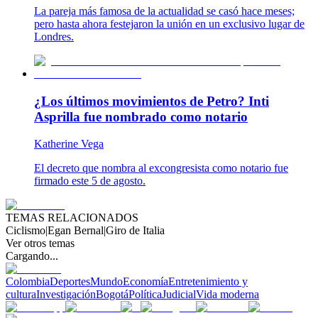
La pareja más famosa de la actualidad se casó hace meses;
pero hasta ahora festejaron la unión en un exclusivo lugar de
Londres.
¿Los últimos movimientos de Petro? Inti
Asprilla fue nombrado como notario
Katherine Vega
El decreto que nombra al excongresista como notario fue
firmado este 5 de agosto.
TEMAS RELACIONADOS
Ciclismo
|
Egan Bernal
|
Giro de Italia
Ver otros temas
Cargando...
Colombia
Deportes
Mundo
Economía
Entretenimiento y
cultura
Investigación
Bogotá
Política
Judicial
Vida moderna