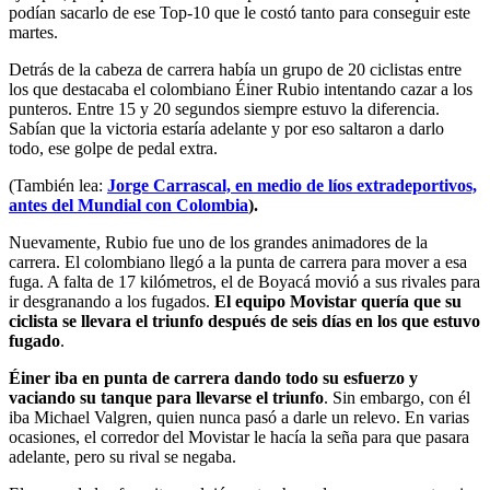
podían sacarlo de ese Top-10 que le costó tanto para conseguir este
martes.
Detrás de la cabeza de carrera había un grupo de 20 ciclistas entre
los que destacaba el colombiano Éiner Rubio intentando cazar a los
punteros. Entre 15 y 20 segundos siempre estuvo la diferencia.
Sabían que la victoria estaría adelante y por eso saltaron a darlo
todo, ese golpe de pedal extra.
(También lea:
Jorge Carrascal, en medio de líos extradeportivos,
antes del Mundial con Colombia
).
Nuevamente, Rubio fue uno de los grandes animadores de la
carrera. El colombiano llegó a la punta de carrera para mover a esa
fuga. A falta de 17 kilómetros, el de Boyacá movió a sus rivales para
ir desgranando a los fugados.
El equipo Movistar quería que su
ciclista se llevara el triunfo después de seis días en los que estuvo
fugado
.
Éiner iba en punta de carrera dando todo su esfuerzo y
vaciando su tanque para llevarse el triunfo
. Sin embargo, con él
iba Michael Valgren, quien nunca pasó a darle un relevo. En varias
ocasiones, el corredor del Movistar le hacía la seña para que pasara
adelante, pero su rival se negaba.