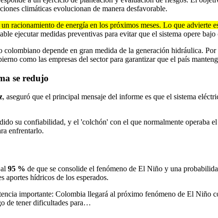
diciones climáticas evolucionan de manera desfavorable.
 un racionamiento de energía en los próximos meses. Lo que advierte es
sable ejecutar medidas preventivas para evitar que el sistema opere baj
co colombiano depende en gran medida de la generación hidráulica. Por 
bierno como las empresas del sector para garantizar que el país manteng
ma se redujo
z
, aseguró que el principal mensaje del informe es que el sistema eléct
ido su confiabilidad, y el 'colchón' con el que normalmente operaba el s
a enfrentarlo.
 al
95 %
de que se consolide el fenómeno de El Niño y una probabilida
 aportes hídricos de los esperados.
tencia importante: Colombia llegará al próximo fenómeno de El Niño c
go de tener dificultades para…