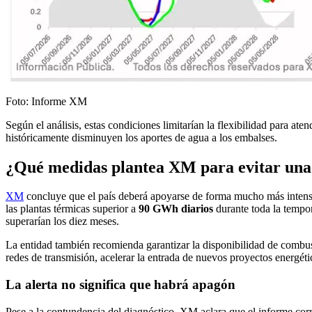
Foto: Informe XM
Según el análisis, estas condiciones limitarían la flexibilidad para a
históricamente disminuyen los aportes de agua a los embalses.
¿Qué medidas plantea XM para evitar una 
XM
concluye que el país deberá apoyarse de forma mucho más intensa
las plantas térmicas superior a
90 GWh diarios
durante toda la tempor
superarían los diez meses.
La entidad también recomienda garantizar la disponibilidad de combusti
redes de transmisión, acelerar la entrada de nuevos proyectos energét
La alerta no significa que habrá apagón
Pese a la contundencia del diagnóstico, XM aclara que el informe corre