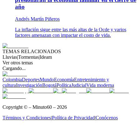
año
Andrés Martín Piñeros
La inflación sigue entre las más altas de la Ocde y varios
factores amenazan con impactar el costo de vida.
TEMAS RELACIONADOS
Lluvias
|
Tormentas
|
Ideam
Ver otros temas
Cargando...
Colombia
Deportes
Mundo
Economía
Entretenimiento y
cultura
Investigación
Bogotá
Política
Judicial
Vida moderna
Copyright © – Minuto60 – 2026
Términos y Condiciones
|
Política de Privacidad
|
Conócenos