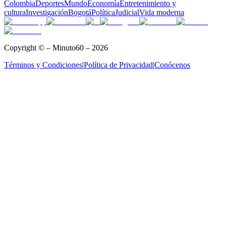
Colombia
Deportes
Mundo
Economía
Entretenimiento y
cultura
Investigación
Bogotá
Política
Judicial
Vida moderna
Copyright © – Minuto60 – 2026
Términos y Condiciones
|
Política de Privacidad
|
Conócenos