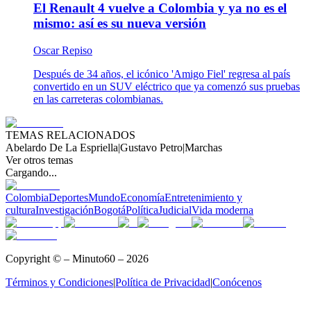
El Renault 4 vuelve a Colombia y ya no es el
mismo: así es su nueva versión
Oscar Repiso
Después de 34 años, el icónico 'Amigo Fiel' regresa al país
convertido en un SUV eléctrico que ya comenzó sus pruebas
en las carreteras colombianas.
TEMAS RELACIONADOS
Abelardo De La Espriella
|
Gustavo Petro
|
Marchas
Ver otros temas
Cargando...
Colombia
Deportes
Mundo
Economía
Entretenimiento y
cultura
Investigación
Bogotá
Política
Judicial
Vida moderna
Copyright © – Minuto60 – 2026
Términos y Condiciones
|
Política de Privacidad
|
Conócenos