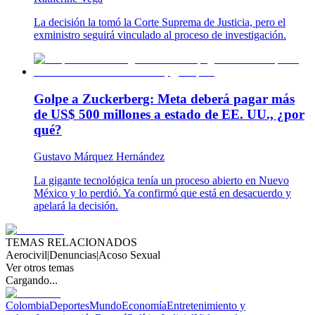
La decisión la tomó la Corte Suprema de Justicia, pero el
exministro seguirá vinculado al proceso de investigación.
Golpe a Zuckerberg: Meta deberá pagar más
de US$ 500 millones a estado de EE. UU., ¿por
qué?
Gustavo Márquez Hernández
La gigante tecnológica tenía un proceso abierto en Nuevo
México y lo perdió. Ya confirmó que está en desacuerdo y
apelará la decisión.
TEMAS RELACIONADOS
Aerocivil
|
Denuncias
|
Acoso Sexual
Ver otros temas
Cargando...
Colombia
Deportes
Mundo
Economía
Entretenimiento y