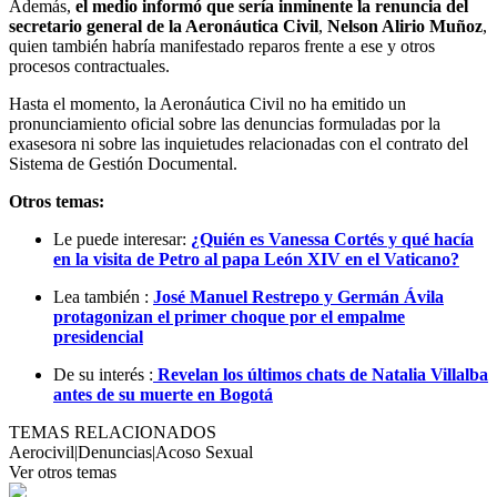
Además,
el medio informó que sería inminente la renuncia del
secretario general de la Aeronáutica Civil
,
Nelson Alirio Muñoz
,
quien también habría manifestado reparos frente a ese y otros
procesos contractuales.
Hasta el momento,
la Aeronáutica Civil no ha emitido un
pronunciamiento oficial sobre las denuncias formuladas por la
exasesora ni sobre las inquietudes relacionadas con el contrato del
Sistema de Gestión Documental.
Otros temas:
Le puede interesar:
¿Quién es Vanessa Cortés y qué hacía
en la visita de Petro al papa León XIV en el Vaticano?
Lea también :
José Manuel Restrepo y Germán Ávila
protagonizan el primer choque por el empalme
presidencial
De su interés :
Revelan los últimos chats de Natalia Villalba
antes de su muerte en Bogotá
TEMAS RELACIONADOS
Aerocivil
|
Denuncias
|
Acoso Sexual
Ver otros temas