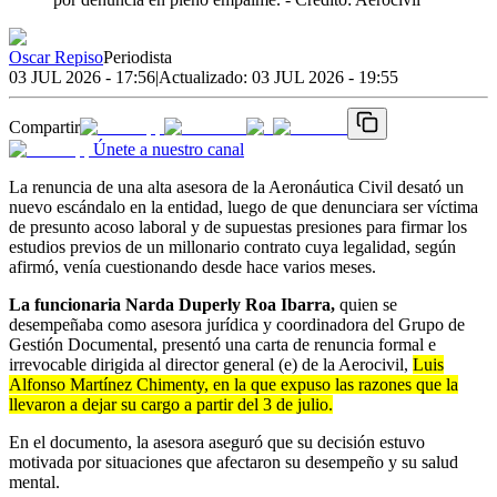
Oscar Repiso
Periodista
03 JUL 2026 - 17:56
|
Actualizado:
03 JUL 2026 - 19:55
Compartir
Únete a nuestro canal
La renuncia de una alta asesora de la Aeronáutica Civil desató un
nuevo escándalo en la entidad, luego de que denunciara ser víctima
de presunto acoso laboral y de supuestas presiones para firmar los
estudios previos de un millonario contrato cuya legalidad, según
afirmó, venía cuestionando desde hace varios meses.
La funcionaria Narda Duperly Roa Ibarra,
quien se
desempeñaba como asesora jurídica y coordinadora del Grupo de
Gestión Documental, presentó una carta de renuncia formal e
irrevocable dirigida al director general (e) de la Aerocivil,
Luis
Alfonso Martínez Chimenty, en la que expuso las razones que la
llevaron a dejar su cargo a partir del 3 de julio.
En el documento, la asesora aseguró que su decisión estuvo
motivada por situaciones que afectaron su desempeño y su salud
mental.