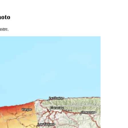
moto
stre.