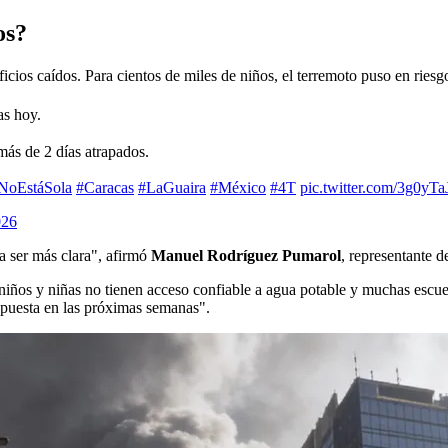
os?
cios caídos. Para cientos de miles de niños, el terremoto puso en riesgo
s hoy.
más de 2 días atrapados.
NoEstáSola
#Caracas
#LaGuaira
#México
#4T
pic.twitter.com/3g0yTa
026
 a ser más clara", afirmó
Manuel Rodríguez Pumarol
, representante
niños y niñas no tienen acceso confiable a agua potable y muchas escue
spuesta en las próximas semanas".