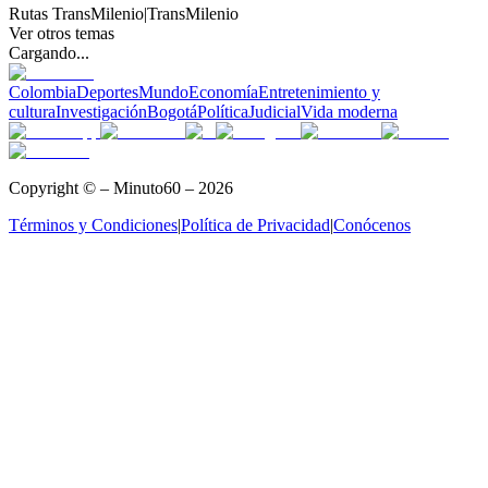
Rutas TransMilenio
|
TransMilenio
Ver otros temas
Cargando...
Colombia
Deportes
Mundo
Economía
Entretenimiento y
cultura
Investigación
Bogotá
Política
Judicial
Vida moderna
Copyright © – Minuto60 – 2026
Términos y Condiciones
|
Política de Privacidad
|
Conócenos