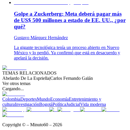
Golpe a Zuckerberg: Meta deberá pagar más
de US$ 500 millones a estado de EE. UU., ¿por
qué?
Gustavo Márquez Hernández
La gigante tecnológica tenía un proceso abierto en Nuevo
México y lo perdió. Ya confirmó que está en desacuerdo y
apelará la decisión.
TEMAS RELACIONADOS
Abelardo De La Espriella
|
Carlos Fernando Galán
Ver otros temas
Cargando...
Colombia
Deportes
Mundo
Economía
Entretenimiento y
cultura
Investigación
Bogotá
Política
Judicial
Vida moderna
Copyright © – Minuto60 – 2026