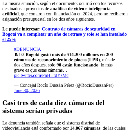
La misma situación, según el documento, ocurrió con los recursos
destinados a proyectos de
analítica de video e inteligencia
artificial
, que contaron con financiación en 2024, pero no recibieron
asignación presupuestal en los dos años siguientes.
Le puede interesar:
Contrato de cámaras de seguridad en
Bogotá va a completar un año de retraso y solo se han instalado
el 25%
#DENUNCIA
🧵1/3 𝐁𝐨𝐠𝐨𝐭𝐚́ 𝐠𝐚𝐬𝐭𝐨́ 𝐦𝐚́𝐬 𝐝𝐞 $𝟏𝟒.𝟑𝟎𝟎 𝐦𝐢𝐥𝐥𝐨𝐧𝐞𝐬 𝐞𝐧 𝟐𝟎𝟎
𝐜𝐚́𝐦𝐚𝐫𝐚𝐬 𝐝𝐞 𝐫𝐞𝐜𝐨𝐧𝐨𝐜𝐢𝐦𝐢𝐞𝐧𝐭𝐨 𝐝𝐞 𝐩𝐥𝐚𝐜𝐚𝐬 (𝐋𝐏𝐑), más de
dos años después, solo 𝟗𝟎 𝐞𝐬𝐭𝐚́𝐧 𝐟𝐮𝐧𝐜𝐢𝐨𝐧𝐚𝐧𝐝𝐨, lo más
grave es que estas cámaras…
pic.twitter.com/PnHTfdYsMc
— Concejal Rocío Dussán Pérez (@RocioDussanPer)
June 30, 2026
Casi tres de cada diez cámaras del
sistema serían privadas
La denuncia también señala que el sistema distrital de
videovigilancia está conformado por
14.067 cámaras
, de las cuales