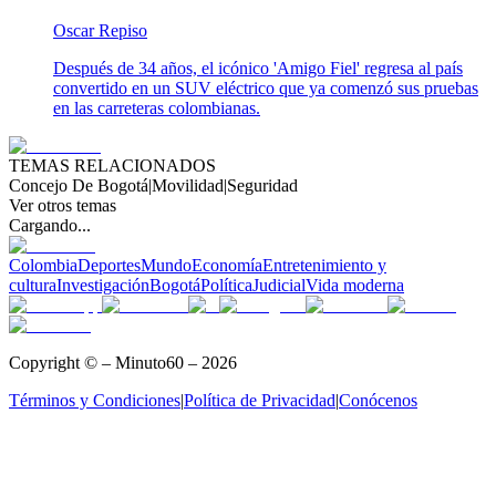
Oscar Repiso
Después de 34 años, el icónico 'Amigo Fiel' regresa al país
convertido en un SUV eléctrico que ya comenzó sus pruebas
en las carreteras colombianas.
TEMAS RELACIONADOS
Concejo De Bogotá
|
Movilidad
|
Seguridad
Ver otros temas
Cargando...
Colombia
Deportes
Mundo
Economía
Entretenimiento y
cultura
Investigación
Bogotá
Política
Judicial
Vida moderna
Copyright © – Minuto60 – 2026
Términos y Condiciones
|
Política de Privacidad
|
Conócenos