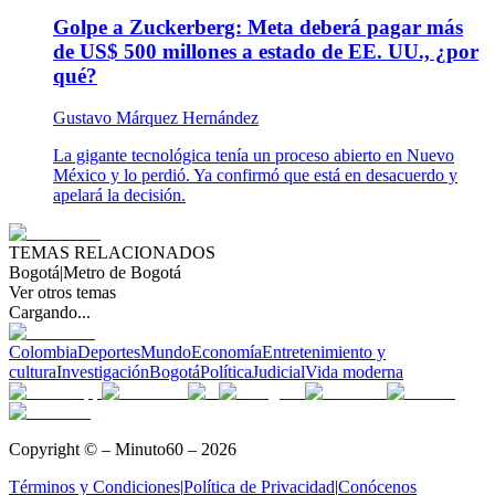
Golpe a Zuckerberg: Meta deberá pagar más
de US$ 500 millones a estado de EE. UU., ¿por
qué?
Gustavo Márquez Hernández
La gigante tecnológica tenía un proceso abierto en Nuevo
México y lo perdió. Ya confirmó que está en desacuerdo y
apelará la decisión.
TEMAS RELACIONADOS
Bogotá
|
Metro de Bogotá
Ver otros temas
Cargando...
Colombia
Deportes
Mundo
Economía
Entretenimiento y
cultura
Investigación
Bogotá
Política
Judicial
Vida moderna
Copyright © – Minuto60 – 2026
Términos y Condiciones
|
Política de Privacidad
|
Conócenos