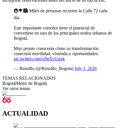
incorporar observaciones antes del inicio de su ejecución.
🚇🌳🏙️ Miles de personas recorren la Calle 72 cada
día.
Este importante corredor tiene el potencial de
convertirse en uno de los principales nodos urbanos de
Bogotá.
Muy pronto conocerás cómo su transformación
conectará movilidad, vivienda y oportunidades.
pic.twitter.com/oJfgXcGuxk
— RenoBo (@RenoBo_Bogota)
July 1, 2026
TEMAS RELACIONADOS
Bogotá
|
Metro de Bogotá
Ver otros temas
ACTUALIDAD