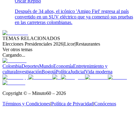
Oscar Repiso
Después de 34 años, el icónico 'Amigo Fiel' regresa al país
convertido en un SUV eléctrico que ya comenzó sus pruebas
en las carreteras colombianas.
TEMAS RELACIONADOS
Elecciones Presidenciales 2026
|
Licor
|
Restaurantes
Ver otros temas
Cargando...
Colombia
Deportes
Mundo
Economía
Entretenimiento y
cultura
Investigación
Bogotá
Política
Judicial
Vida moderna
Copyright © – Minuto60 – 2026
Términos y Condiciones
|
Política de Privacidad
|
Conócenos