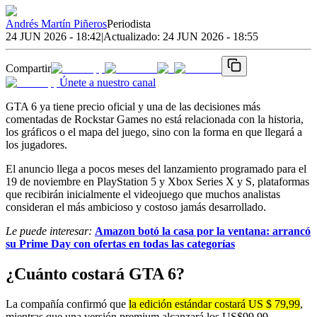
Andrés Martín Piñeros
Periodista
24 JUN 2026 - 18:42
|
Actualizado:
24 JUN 2026 - 18:55
Compartir
Únete a nuestro canal
GTA 6 ya tiene precio oficial y una de las decisiones más
comentadas de Rockstar Games no está relacionada con la historia,
los gráficos o el mapa del juego, sino con la forma en que llegará a
los jugadores.
El anuncio llega a pocos meses del lanzamiento programado para el
19 de noviembre en PlayStation 5 y Xbox Series X y S, plataformas
que recibirán inicialmente el videojuego que muchos analistas
consideran el más ambicioso y costoso jamás desarrollado.
Le puede interesar:
Amazon botó la casa por la ventana: arrancó
su Prime Day con ofertas en todas las categorías
¿Cuánto costará GTA 6?
La compañía confirmó que
la edición estándar costará US $ 79,99
,
mientras que una versión premium alcanzará los US$99,99,