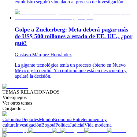
exministro seguirá vinculado al proceso de investigación.
Golpe a Zuckerberg: Meta deberá pagar más
de US$ 500 millones a estado de EE. UU., ¿por
qué?
Gustavo Márquez Hernández
La gigante tecnológica tenía un proceso abierto en Nuevo
México y lo perdió. Ya confirmó que está en desacuerdo y
apelará la decisión.
TEMAS RELACIONADOS
Videojuegos
Ver otros temas
Cargando...
Colombia
Deportes
Mundo
Economía
Entretenimiento y
cultura
Investigación
Bogotá
Política
Judicial
Vida moderna