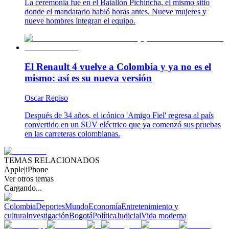
La ceremonia fue en el Batallón Pichincha, el mismo sitio
donde el mandatario habló horas antes. Nueve mujeres y
nueve hombres integran el equipo.
El Renault 4 vuelve a Colombia y ya no es el
mismo: así es su nueva versión
Oscar Repiso
Después de 34 años, el icónico 'Amigo Fiel' regresa al país
convertido en un SUV eléctrico que ya comenzó sus pruebas
en las carreteras colombianas.
TEMAS RELACIONADOS
Apple
|
iPhone
Ver otros temas
Cargando...
Colombia
Deportes
Mundo
Economía
Entretenimiento y
cultura
Investigación
Bogotá
Política
Judicial
Vida moderna